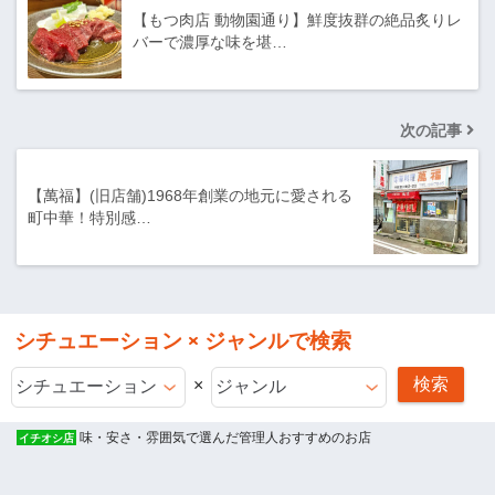
【もつ肉店 動物園通り】鮮度抜群の絶品炙りレ
バーで濃厚な味を堪…
次の記事
【萬福】(旧店舗)1968年創業の地元に愛される
町中華！特別感…
シチュエーション × ジャンルで検索
×
味・安さ・雰囲気で選んだ管理人おすすめのお店
イチオシ店