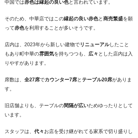
中国では
赤色は縁起の良い色
と言われています。
そのため、中華店ではこの
縁起の良い赤色
と
商売繁盛
を願
って
赤色
を利用することが多いそうです。
店内は、2023年から新しい建物で
リニューアル
したこと
もあり町中華の
雰囲気
を持ちつつも、
広々
とした店内は入
りやすがあります。
席数は、
全27席
で
カウンター7席
と
テーブル20席
がありま
す。
旧店舗よりも、テーブルの
間隔が広い
ためゆったりとして
います。
スタッフは、
代々
お店を受け継がれてる家系で切り盛りし