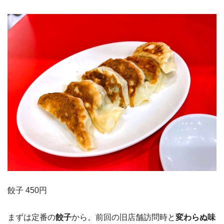
餃子 450円
まずは定番の
餃子
から。前回の旧店舗訪問時と
変わらぬ味