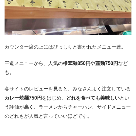
カウンター席の上にはびっしりと書かれたメニュー達。
王道メニューから、人気の
椎茸麺850円
や
韮麺750円
など
も。
各サイトのレビューを見ると、みなさんよく注文している
カレー焼麺750円
をはじめ、
どれを食べても美味しい
とい
う評価が
高く
、ラーメンからチャーハン、サイドメニュー
のどれもが人気と言っていいほどです。