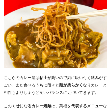
こちらのカレー餡は
粘土が高い
ので麺に吸い付く
絡み
がす
ごい。また食べるうちに段々と
麺が柔らかく
なりカレーと
相性もよりちょうど良いバランスに近づいてきます。
この
くせになるカレー焼麺
は、萬福を
代表するメニュー
な