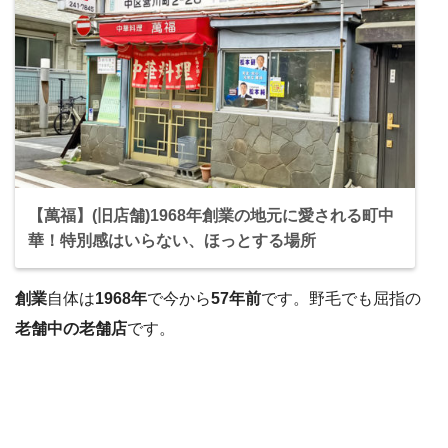
【萬福】(旧店舗)1968年創業の地元に愛される町中
華！特別感はいらない、ほっとする場所
創業
自体は
1968年
で今から
57年前
です。野毛でも屈指の
老舗中の老舗店
です。