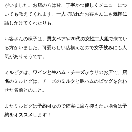
がいました。お店の方は皆、
丁寧
かつ
優しく
メニューにつ
いても教えてくれます。
一人
で訪れたお客さんにも
気軽に
話しかけてくれたりも。
お客さんの様子は、
男女ペア
や
20代の女性二人組
で来てい
る方がいました。可愛らしい店構えなので
女子飲み
にも人
気がありそうです。
ミルピグは、
ワインと生ハム・チーズ
がウリのお店で、
店
名
のミルピグは、チーズの
ミルク
と豚ハムの
ピッグ
を合わ
せた名前とのこと。
またミルピグは
予約可
なので確実に席を抑えたい場合は
予
約をオススメ
します！