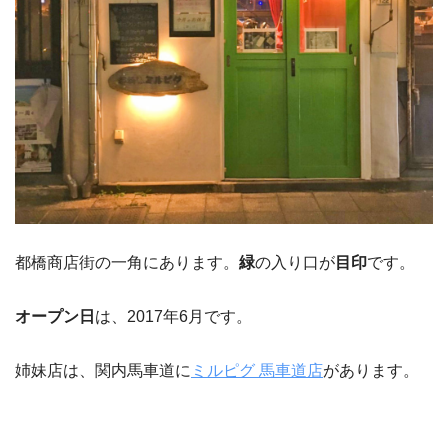
都橋商店街の一角にあります。
緑
の入り口が
目印
です。
オープン日
は、2017年6月です。
姉妹店は、関内馬車道に
ミルピグ 馬車道店
があります。