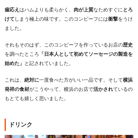
歯応え
はハムよりも柔らかく、
肉が上質
なためすぐに
とろ
けて
しまう極上の味です。このコンビーフには
衝撃
をうけ
ました。
それもそのはず、このコンビーフを作っているお店の
歴史
を調べたところ
「日本人として初めてソーセージの製造を
始めた」
と記されていました。
これは、
絶対に
一度食べた方がいい一品です。そして
横浜
発祥の食材
がこうやって、横浜のお店で
活かされ
ているの
もとても嬉しく思いました。
ドリンク