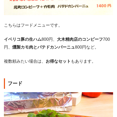
こちらはフードメニューです。
イベリコ豚の生ハム
800円、
大木精肉店のコンビーフ
700
円、
燻製カモ肉とパテドカンパーニュ
800円など。
複数頼みたい場合は、
お得なセット
もあります。
フード