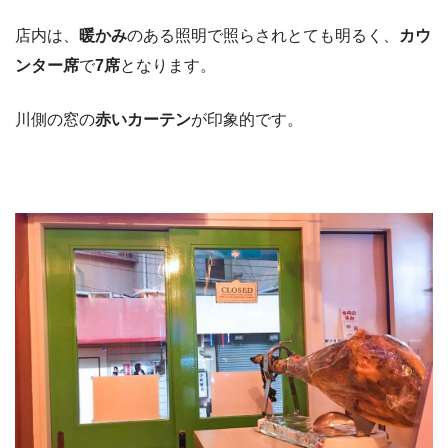
店内は、
暖かみ
のある照明で照らされとても明るく、
カウ
ンター席
で
7席
となります。
川側の窓の
赤いカーテン
が印象的です。