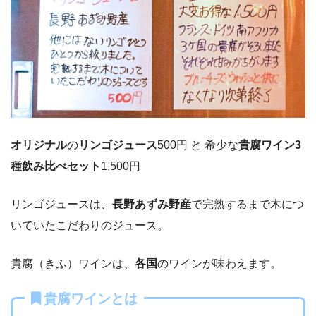
オリジナル
の
リンゴジュース
500円 と 希少な
貴腐ワイン3
種飲み比べセット
1,500円
リンゴジュースは、
長野あずみ野産
で完熟するまで木につ
いていたこだわりのジュース。
貴腐（きふ）ワインは、
各国
のワインが味わえます。
貴腐ワインとは