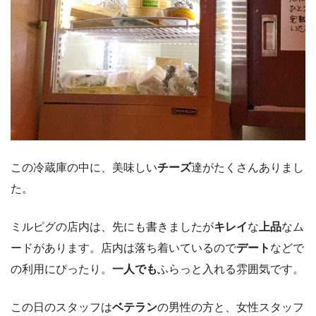
この冷蔵庫の中に、美味しい
チーズ
達がたくさんありまし
た。
ミルピグの店内は、先にも書きましたが
キレイ
な
上品
なム
ードがあります。店内は落ち着いているので
デート
などで
の利用にぴったり。
一人でも
ふらっと入れる雰囲気です。
この日のスタッフは
ベテラン
の男性の方と、女性スタッフ