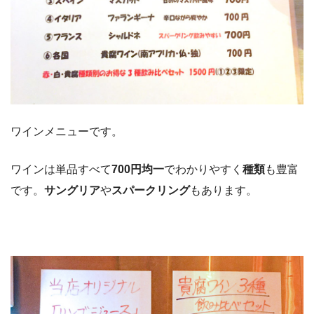
ワインメニューです。
ワインは単品すべて
700円均一
でわかりやすく
種類
も豊富
です。
サングリア
や
スパークリング
もあります。