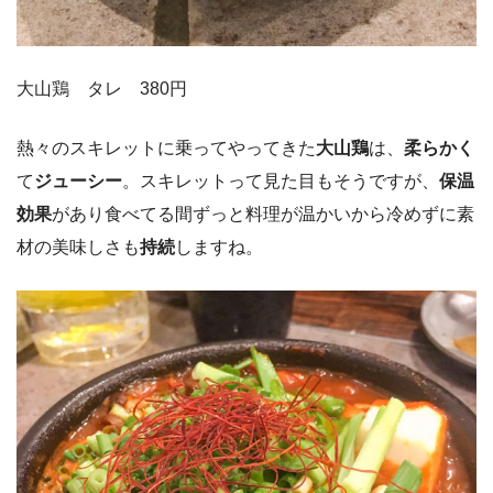
大山鶏 タレ 380円
熱々のスキレットに乗ってやってきた
大山鶏
は、
柔らかく
て
ジューシー
。スキレットって見た目もそうですが、
保温
効果
があり食べてる間ずっと料理が温かいから冷めずに素
材の美味しさも
持続
しますね。