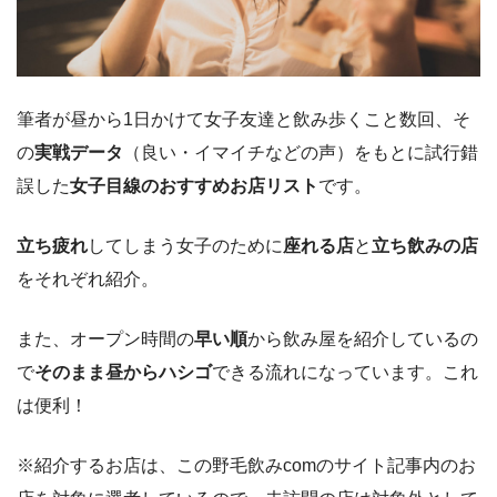
筆者が昼から1日かけて女子友達と飲み歩くこと数回、そ
の
実戦データ
（良い・イマイチなどの声）をもとに試行錯
誤した
女子目線のおすすめお店リスト
です。
立ち疲れ
してしまう女子のために
座れる店
と
立ち飲みの店
をそれぞれ紹介。
また、オープン時間の
早い順
から飲み屋を紹介しているの
で
そのまま昼からハシゴ
できる流れになっています。これ
は便利！
※紹介するお店は、この野毛飲みcomのサイト記事内のお