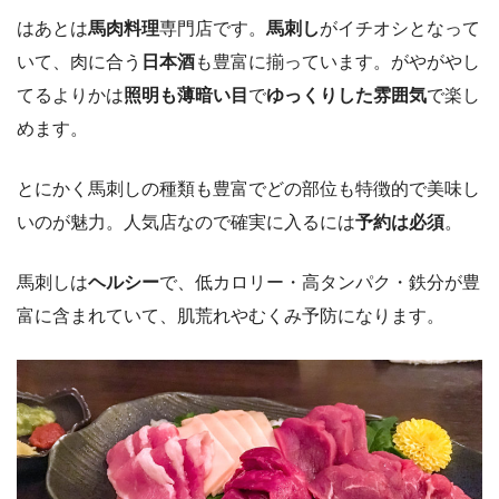
はあとは
馬肉料理
専門店です。
馬刺し
がイチオシとなって
いて、肉に合う
日本酒
も豊富に揃っています。がやがやし
てるよりかは
照明も薄暗い目
で
ゆっくりした雰囲気
で楽し
めます。
とにかく馬刺しの種類も豊富でどの部位も特徴的で美味し
いのが魅力。人気店なので確実に入るには
予約は必須
。
馬刺しは
ヘルシー
で、低カロリー・高タンパク・鉄分が豊
富に含まれていて、肌荒れやむくみ予防になります。