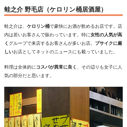
蛙之介 野毛店（ケロリン桶居酒屋）
蛙之介は、
ケロリン桶
で豪快にお酒が飲めるお店です。店
内は若いお客さんで賑わっています。特に
女性の人気が高
く
グループで来店するお客さんが多いお店。
ブサイクに厳
しい
お店としてネットのニュースにも載っていました。
料理は全体的に
コスパが異常に良く
、その辺りも女子に人
気の部分だと思います。