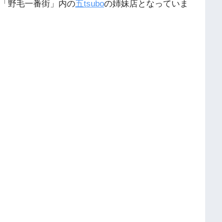
「野毛一番街」内の
五tsubo
の姉妹店となっていま