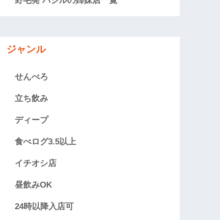
野毛発 バジルの姉妹店一覧
ジャンル
せんべろ
立ち飲み
ディープ
食べログ3.5以上
イチオシ店
昼飲みOK
24時以降入店可