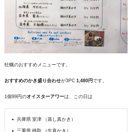
牡蠣のおすすめメニューです。
おすすめのかき盛り合わせ
が3PC
1,480円
です。
1個99円の
オイスターアワー
は、この日は
兵庫県 室津 （蒸し真かき）
三重県 桃取 （生真かき）