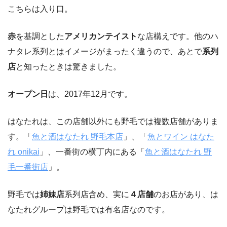
こちらは入り口。
赤
を基調とした
アメリカンテイスト
な店構えです。他のハ
ナタレ系列とはイメージがまったく違うので、あとで
系列
店
と知ったときは驚きました。
オープン日
は、2017年12月です。
はなたれは、この店舗以外にも野毛では複数店舗がありま
す。「
魚と酒はなたれ 野毛本店
」、「
魚とワイン はなた
れ onikai
」、一番街の横丁内にある「
魚と酒はなたれ 野
毛一番街店
」。
野毛では
姉妹店
系列店含め、実に
４店舗
のお店があり、は
なたれグループは野毛では有名店なのです。