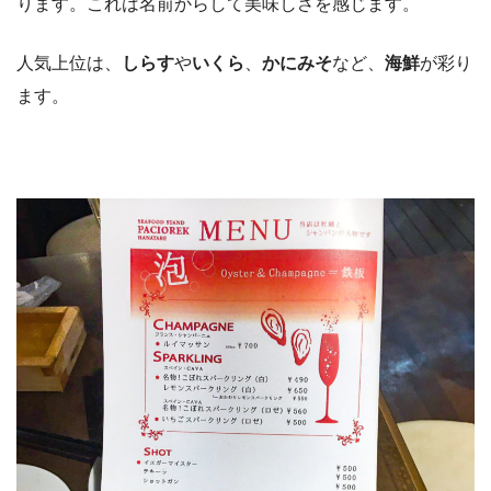
ります。これは名前からして美味しさを感じます。
人気上位は、
しらす
や
いくら
、
かにみそ
など、
海鮮
が彩り
ます。