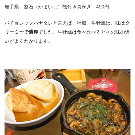
岩手県 釜石（かまいし）殻付き真かき 490円
パチョレックハナタレと言えば、牡蠣。生牡蠣は、味は
ク
リーミーで濃厚
でした。生牡蠣は食べ比べるとその味の違
いがよくわかります。