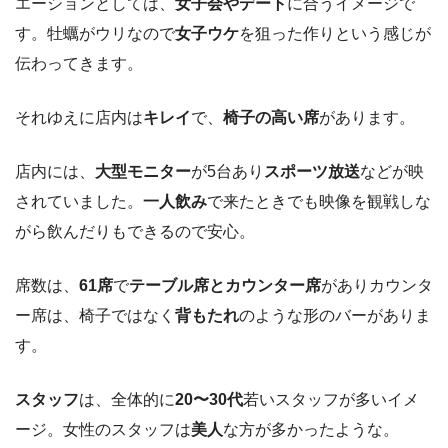
エーションとしては、
女子会やデート
に合うイメージで
す。牡蠣がウリなので
女子ウケ
を狙った作りという感じが
伝わってきます。
それゆえに店内は
キレイ
で、
椅子の高い席
があります。
店内には、
大型モニター
が5台あり
スポーツ放送
などが映
されていました。
一人飲み
で来たときでも映像を観戦しな
がら飲んだりもできるので安心。
席数は、
61席
で
テーブル席とカウンター席
がありカウンタ
ー席は、椅子ではなく
背もたれ
のような形のバーがありま
す。
スタッフ
は、全体的に
20〜30代
若いスタッフが多いイメ
ージ。女性のスタッフは
美人
な方が多かったような。