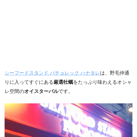
シーフードスタンド パチョレック ハナタレ
は、野毛仲通
りに入ってすぐにある
厳選牡蠣
をたっぷり味わえるオシャ
レ空間の
オイスターバル
です。