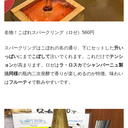
名物！こぼれスパークリング（ロゼ）560円
スパークリングはこぼれの名の通り、下にセットした
升い
っぱい
にまで
こぼして
注いでくれます。これだけで
テンシ
ョン
が高まります。ロゼは
ラ・ロスカ
で
シャンパーニュ製
法同様
の瓶内二次発酵で香りが楽しめるのが特徴。味わい
は
フルーティ
で飲みやすいです。