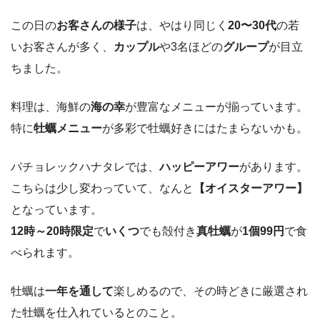
この日の
お客さんの様子
は、やはり同じく
20〜30代
の若
いお客さんが多く、
カップル
や3名ほどの
グループ
が目立
ちました。
料理は、海鮮の
海の幸
が豊富なメニューが揃っています。
特に
牡蠣メニュー
が多彩で牡蠣好きにはたまらないかも。
パチョレックハナタレでは、
ハッピーアワー
があります。
こちらは少し変わっていて、なんと
【オイスターアワー】
となっています。
12時～20時限定
で
いくつ
でも殻付き
真牡蠣
が
1個99円
で食
べられます。
牡蠣は
一年を通して
楽しめるので、その時どきに厳選され
た牡蠣を仕入れているとのこと。